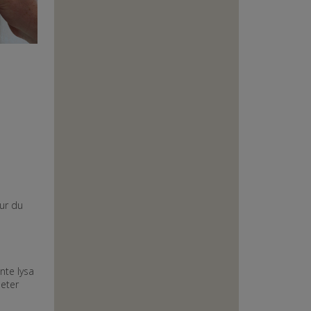
hur du
inte lysa
peter