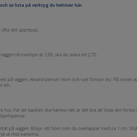
ch se lista på verktyg du behöver här.
r ofta det upprepas.
väggen till exempel är 2,60, ska du skära vid 2,70.
kt på väggen. Använd pensel i hörn och runt fönster etc. På resten a
r lim.
 äldre hus. För att tapeten ska hamna rakt är det bra att loda den första
 blyertspenna.
ritat på väggen. Börja i ett hörn som du överlappar med ca 1 cm. Stry
ryk ut mot kanterna.