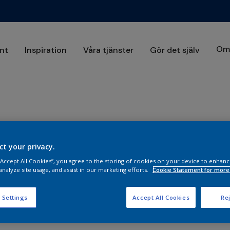
Om 
nt
Inspiration
Våra tjänster
Gör det själv
r man?
ct your privacy.
r steg för steg-guide
 “Accept All Cookies”, you agree to the storing of cookies on your device to enhanc
analyze site usage, and assist in our marketing efforts.
Cookie Statement for more
rktyg, lite tålamod och vår guide får du snabbt kläm på hur man gör. Vi
slutresultat. Men först, Glöm inte förarbetet!
 Settings
Accept All Cookies
Rej