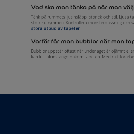
Vad ska man tänka på när man välj
Tänk på rummets ljusinsläpp, storlek och stil. Ljusa 
större utrymmen. Kontrollera mönsterpassning och vä
stora utbud av tapeter
Varför får man bubblor när man ta
Bubblor uppstår oftast när underlaget är ojämnt eller
kan luft bli instängd bakom tapeten. Med rätt förarbe