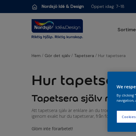
Skip to main content
Nordsjö Idé & Design
Öppet idag: 7-18
Sortime
/
/
/
Hem
Gör det själv
Tapetsera
Hur tapetsera
Hur tapetsera
We respe
Tapetsera själv med vå
By clicking
navigation, 
Att tapetsera själv är enklare än du tror. Med rätt ve
igenom exakt hur du tapetserar, från förberedelse till 
Cookies
Glöm inte förarbetet!