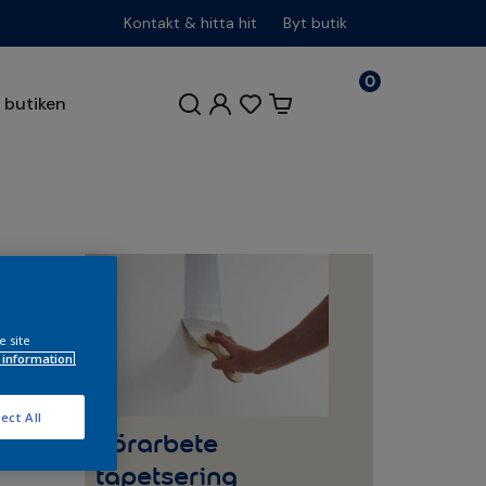
Kontakt & hitta hit
Byt butik
0
butiken
e site
 information.
 går
ect All
Förarbete
tapetsering