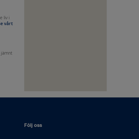
liv i
e vårt
n jämnt
Följ oss