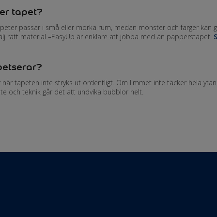
er tapet?
tapeter passar i små eller mörka rum, medan mönster och färger kan ge 
lj rätt material –EasyUp är enklare att jobba med än papperstapet .
S
petserar?
 när tapeten inte stryks ut ordentligt. Om limmet inte täcker hela yta
te och teknik går det att undvika bubblor helt.